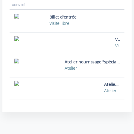
ACTIVITÉ
Billet d'entrée
Visite libre
Visite guidée "découverte du Parc de Clères"
Visite gui
Atelier nourrissage "spécial Oiseaux"
Atelier
Atelier petite enfance - Encre végétale
Atelier