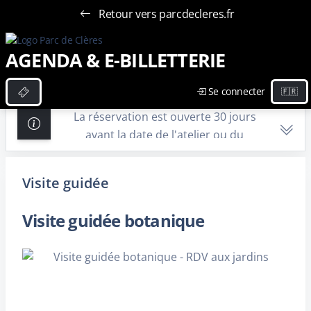
Retour vers parcdecleres.fr
AGENDA & E-BILLETTERIE
Se connecter
La réservation est ouverte 30 jours
avant la date de l'atelier ou du
spectacle. Vous devez vous
connecter pour effectuer votre
Visite guidée
achat.
Visite guidée botanique