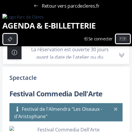
Retour vers parcdecleres.fr
AGENDA & E-BILLETTERIE
Se connecter
La réservation est ouverte 30 jours
avant la date de l'atelier ou du
spectacle. Vous devez vous
connecter pour effectuer votre
Spectacle
achat.
Festival Commedia Dell'Arte
Festival de l'Almendra "Les Oiseaux -
d'Aristophane"