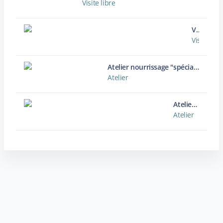
Visite libre
Visite guidée "découverte du Parc de Clères"
Visite gui
Atelier nourrissage "spécial Oiseaux"
Atelier
Atelier petite enfance - Encre végétale
Atelier